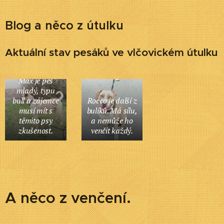
Blog a něco z útulku
Aktuální stav pesáků ve vlčovickém útulku
Max je pes
mladý, typu
bull a zájemce
Rocco je další z
musí mít s
bulíků. Má sílu,
těmito psy
a nemůže ho
zkušenost.
venčit každý.
A něco z venčení.