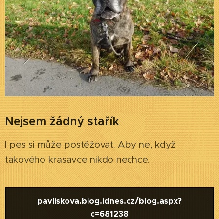
Nejsem žádný stařík
I pes si může postěžovat. Aby ne, když
takového krasavce nikdo nechce.
pavliskova.blog.idnes.cz/blog.aspx?
c=681238