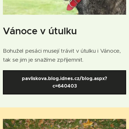
Vánoce v útulku
Bohužel pesáci musejí trávit v útulku i Vánoce,
tak se jim je snažíme zpříjemnit.
pavliskova.blog.idnes.cz/blog.aspx?
c=640403