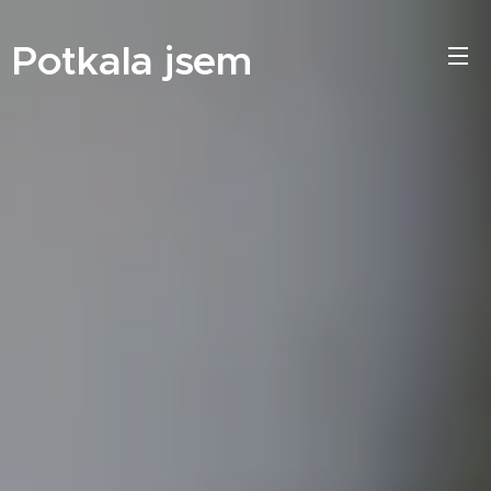
Potkala jsem
psy