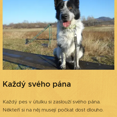
Každý svého pána
Každý pes v útulku si zaslouží svého pána.
Někteří si na něj musejí počkat dost dlouho.